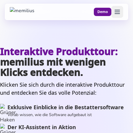
Zum Inhalt springen
Demo
Interaktive Produkttour:
memilius mit wenigen
Klicks entdecken.
Klicken Sie sich durch die interaktive Produkttour
und entdecken Sie das volle Potenzial:
Exklusive Einblicke in die Bestattersoftware
Vorab wissen, wie die Software aufgebaut ist
Der KI-Assistent in Aktion